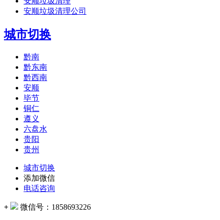
安顺垃圾清理
安顺垃圾清理公司
城市切换
黔南
黔东南
黔西南
安顺
毕节
铜仁
遵义
六盘水
贵阳
贵州
城市切换
添加微信
电话咨询
+
微信号：
1858693226